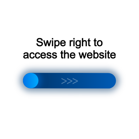
помочь избежать проблем с
совместимостью и качеством;
Обращаться к
квалифицированным
специалистам
: обращение к
квалифицированным
специалистам может помочь
быстро и качественно устранить
неисправности.
Перспективы развития
блоков управления
кондиционерами
В будущем блоки управления