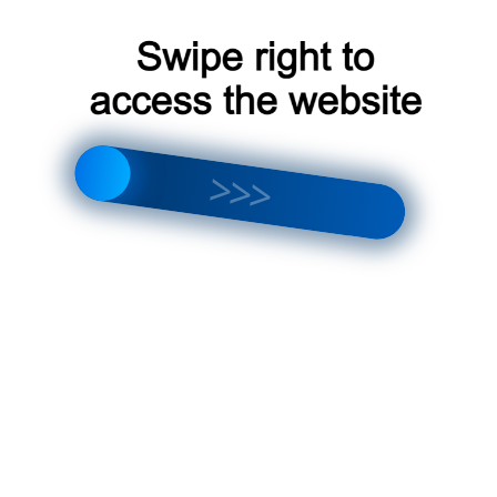
ечивает:
вание воздуха в помещении;
апахов;
 климата;
ся: