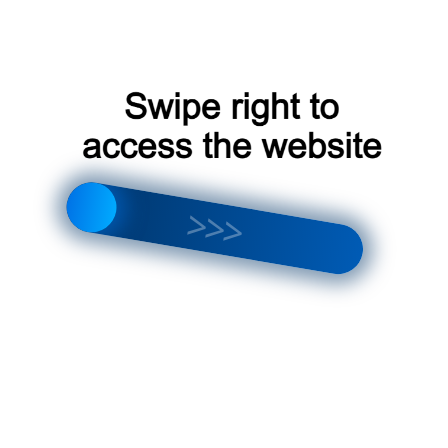
Мощность обогрева: от 2,8 до 12
кВт;
Уровень шума: от 20 до 40 дБ;
Потребление электроэнергии: от
600 до 3000 Вт.
Сплит-система инверторная Viomi Cross
представляет собой современное и
экономичное решение для обеспечения
комфортного климата в помещениях
различного назначения. Благодаря
инверторной технологии, высокому
качеству и стильному дизайну, эти системы
являются отличным выбором для тех, кто